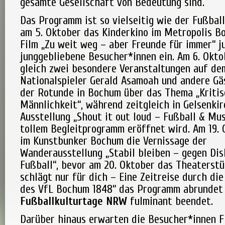
gesamte Gesellschaft von Bedeutung sind.
Das Programm ist so vielseitig wie der Fußball
am 5. Oktober das Kinderkino im Metropolis 
Film „Zu weit weg – aber Freunde für immer“ j
junggebliebene Besucher*innen ein. Am 6. Okt
gleich zwei besondere Veranstaltungen auf dem
Nationalspieler Gerald Asamoah und andere Gä
der Rotunde in Bochum über das Thema „Kriti
Männlichkeit“, während zeitgleich in Gelsenkir
Ausstellung „Shout it out loud – Fußball & Mu
tollem Begleitprogramm eröffnet wird. Am 19. 
im Kunstbunker Bochum die Vernissage der
Wanderausstellung „Stabil bleiben – gegen Dis
Fußball“, bevor am 20. Oktober das Theaterst
schlägt nur für dich – Eine Zeitreise durch di
des VfL Bochum 1848“ das Programm abrundet 
Fußballkulturtage NRW
fulminant beendet.
Darüber hinaus erwarten die Besucher*innen F