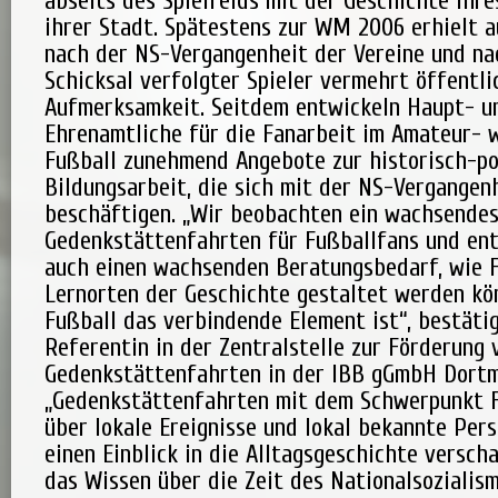
abseits des Spielfelds mit der Geschichte ihre
ihrer Stadt. Spätestens zur WM 2006 erhielt a
nach der NS-Vergangenheit der Vereine und n
Schicksal verfolgter Spieler vermehrt öffentli
Aufmerksamkeit. Seitdem entwickeln Haupt- u
Ehrenamtliche für die Fanarbeit im Amateur- w
Fußball zunehmend Angebote zur historisch-po
Bildungsarbeit, die sich mit der NS-Vergangen
beschäftigen. „Wir beobachten ein wachsendes
Gedenkstättenfahrten für Fußballfans und en
auch einen wachsenden Beratungsbedarf, wie 
Lernorten der Geschichte gestaltet werden kö
Fußball das verbindende Element ist“, bestätig
Referentin in der Zentralstelle zur Förderung 
Gedenkstättenfahrten in der IBB gGmbH Dort
„Gedenkstättenfahrten mit dem Schwerpunkt 
über lokale Ereignisse und lokal bekannte Pers
einen Einblick in die Alltagsgeschichte versch
das Wissen über die Zeit des Nationalsozialism