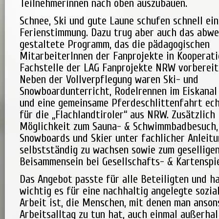
Teilnehmerinnen nach oben auszubauen.
Schnee, Ski und gute Laune schufen schnell e
Ferienstimmung. Dazu trug aber auch das abwe
gestaltete Programm, das die pädagogischen
MitarbeiterInnen der Fanprojekte in Kooperati
Fachstelle der LAG Fanprojekte NRW vorbereite
Neben der Vollverpflegung waren Ski- und
Snowboardunterricht, Rodelrennen im Eiskanal
und eine gemeinsame Pferdeschlittenfahrt ech
für die „Flachlandtiroler“ aus NRW. Zusätzlich
Möglichkeit zum Sauna- & Schwimmbadbesuch,
Snowboards und Skier unter fachlicher Anleitu
selbstständig zu wachsen sowie zum gesellige
Beisammensein bei Gesellschafts- & Kartenspie
Das Angebot passte für alle Beteiligten und ha
wichtig es für eine nachhaltig angelegte sozi
Arbeit ist, die Menschen, mit denen man anson
Arbeitsalltag zu tun hat, auch einmal außerhal